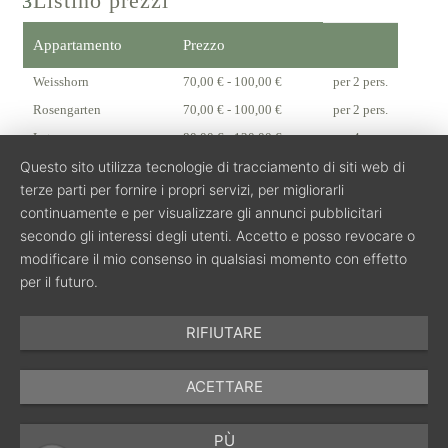
Listino prezzi
Appartamento
Prezzo
Weisshorn
70,00 € - 100,00 €
per 2 pers.
Rosengarten
70,00 € - 100,00 €
per 2 pers.
Latemar
80,00 € - 120,00 €
per 4 pers.
Questo sito utilizza tecnologie di tracciamento di siti web di
terze parti per fornire i propri servizi, per migliorarli
Pianta
continuamente e per visualizzare gli annunci pubblicitari
secondo gli interessi degli utenti. Accetto e posso revocare o
modificare il mio consenso in qualsiasi momento con effetto
per il futuro.
RIFIUTARE
ACETTARE
PÙ