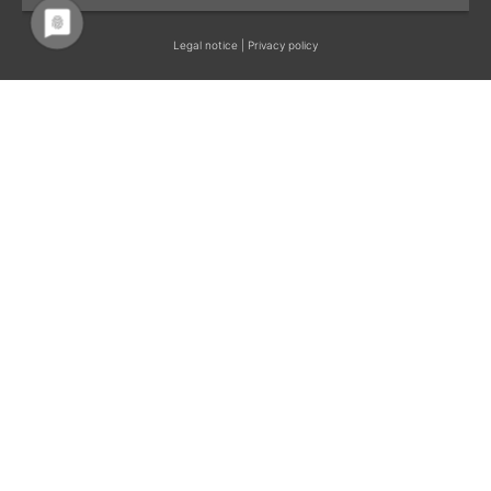
Legal notice
|
Privacy policy
RICHIEDI ORA
da 70 €
per 2 persone
al giorno
Appartamento Catinaccio