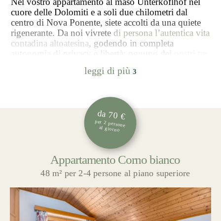
Nel vostro appartamento al maso Unterkoflhof nel
cuore delle Dolomiti e a soli due chilometri dal
centro di Nova Ponente, siete accolti da una quiete
rigenerante. Da noi vivrete
di persona l’autentica vita
contadina altoatesina
, godendo in completa
autonomia di privacy e libertà: ognuno dei
nostri tre
appartamenti, arredati con cura
e dotati di ingresso
leggi di più
3
indipendente, può
ospitare da 2 a 5 persone
. A
completare l’esperienza contribuiscono i nostri
animali e un bell’
orto di verdure ed erbe aromatiche
.
Su richiesta, durante la vostra vacanza in
da 70 €
agriturismo, vi forniamo anche
latte fresco e uova
per 2 persone
del nostro maso
.
al giorno
Appartamento Corno bianco
48 m² per 2-4 persone al piano superiore